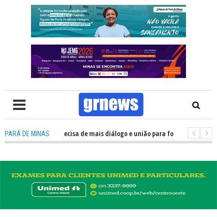
S TV: Política precisa de mais diálogo e união para fortalecer Minas e Par
PARÁ DE MINAS
ntação nos alojamentos do JEMG em Pará de Minas une nutrição, acolhime