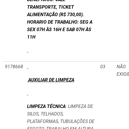
TRANSPORTE, TICKET
ALIMENTAÇÃO (R$ 730,00).
HORARIO DE TRABALHO: SEG A
SEX 07H ÀS 16H E SAB 07H ÀS
11H
9178668
03
NÃO
EXIGI
AUXILIAR DE LIMPEZA
LIMPEZA TÉCNICA
: LIMPEZA DE
SILOS, TELHADOS,
PLATAFORMAS, TUBULAÇÕES DE
ESGOTO, TRABALHO EM ALTURA