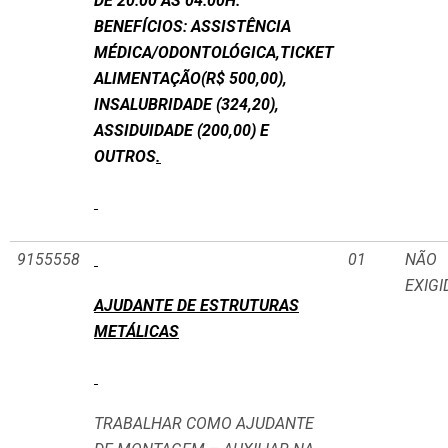
DE 20:00 ÁS
04:00H.
BENEFÍCIOS: ASSISTÊNCIA
MÉDICA/ODONTOLÓGICA,TICKET
ALIMENTAÇÃO(R$ 500,00),
INSALUBRIDADE (324,20),
ASSIDUIDADE (200,00) E
OUTROS
.
9155558
01
NÃO
EXIGI
AJUDANTE DE ESTRUTURAS
METÁLICAS
TRABALHAR COMO AJUDANTE