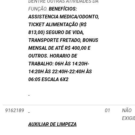
DENTRE OUTRAS ATIVIDADES DA
FUNÇÃO.
BENEFÍCIOS:
ASSISTENCIA MEDICA/ODONTO,
TICKET ALIMENTAÇÃO (R$
813,00) SEGURO DE VIDA,
TRANSPORTE FRETADO, BONUS
MENSAL DE ATÉ R$ 400,00 E
OUTROS. HORARIO DE
TRABALHO: 06H ÀS 14:20H-
14:20H ÀS 22:40H-22:40H ÀS
06:05 ESCALA 6X2
9162189
01
NÃO
EXIGI
AUXILIAR DE LIMPEZA