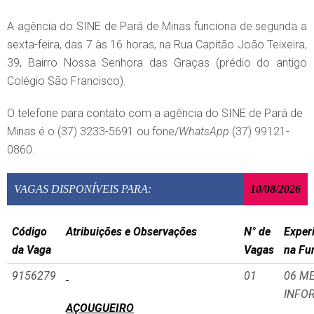
A agência do SINE de Pará de Minas funciona de segunda a
sexta-feira, das 7 às 16 horas, na Rua Capitão João Teixeira,
39, Bairro Nossa Senhora das Graças (prédio do antigo
Colégio São Francisco).
O telefone para contato com a agência do SINE de Pará de
Minas é o (37) 3233-5691 ou fone/
WhatsApp
(37) 99121-
0860.
VAGAS DISPONÍVEIS PARA:
10/08/2026
Código
Atribuições e Observações
N° de
Exper
da Vaga
Vagas
na Fu
9156279
01
06 M
INFO
AÇOUGUEIRO