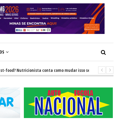
ÇOS
ood? Nutricionista conta como mudar isso sem brigas
-
GRNEWS TV: De