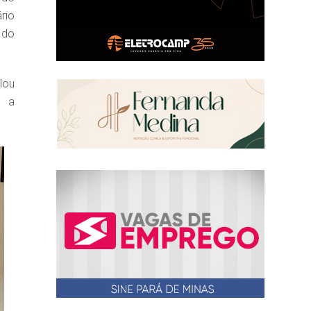
rio
 do
lou
o a