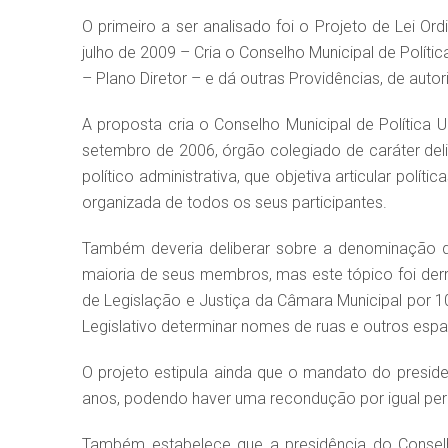
O primeiro a ser analisado foi o Projeto de Lei Ord
julho de 2009 – Cria o Conselho Municipal de Políti
– Plano Diretor – e dá outras Providências, de auto
A proposta cria o Conselho Municipal de Política U
setembro de 2006, órgão colegiado de caráter deli
político administrativa, que objetiva articular polí
organizada de todos os seus participantes.
Também deveria deliberar sobre a denominação de
maioria de seus membros, mas este tópico foi d
de Legislação e Justiça da Câmara Municipal por 1
Legislativo determinar nomes de ruas e outros espa
O projeto estipula ainda que o mandato do presid
anos, podendo haver uma recondução por igual per
Também estabelece que a presidência do Conselh