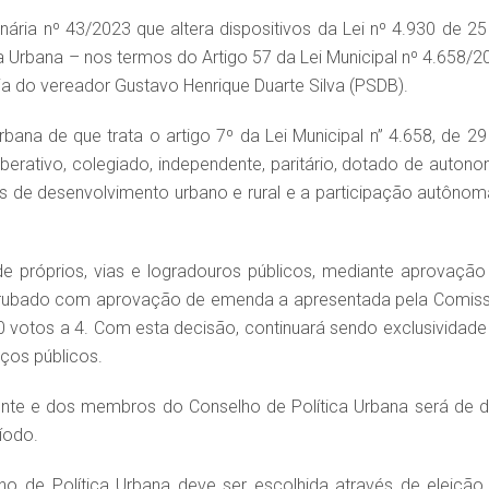
inária nº 43/2023 que altera dispositivos da Lei nº 4.930 de 25
ca Urbana – nos termos do Artigo 57 da Lei Municipal nº 4.658/2
ria do vereador Gustavo Henrique Duarte Silva (PSDB).
rbana de que trata o artigo 7º da Lei Municipal n” 4.658, de 29
berativo, colegiado, independente, paritário, dotado de autono
ticas de desenvolvimento urbano e rural e a participação autônom
 próprios, vias e logradouros públicos, mediante aprovação
errubado com aprovação de emenda a apresentada pela Comis
0 votos a 4. Com esta decisão, continuará sendo exclusividade
ços públicos.
ente e dos membros do Conselho de Política Urbana será de d
íodo.
o de Política Urbana deve ser escolhida através de eleição