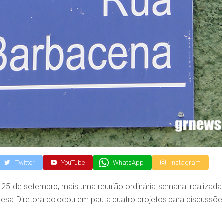
Twitter
YouTube
WhatsApp
Instagram
5 de setembro, mais uma reunião ordinária semanal realizada
Mesa Diretora colocou em pauta quatro projetos para discussõe