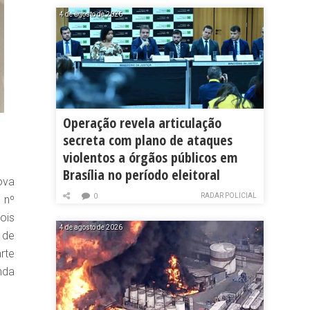
4 de agosto de 2026
Operação revela articulação
secreta com plano de ataques
violentos a órgãos públicos em
Brasília no período eleitoral
ova
RADAR POLICIAL
0
 nº
ois
4 de agosto de 2026
 de
rte
nda