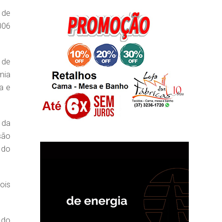
 de
006
 de
mia
a e
 da
são
 do
ois
 do