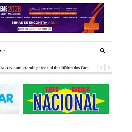
S
lam grande potencial dos 160 km dos Caminhos do Padre Libério. Rota une 