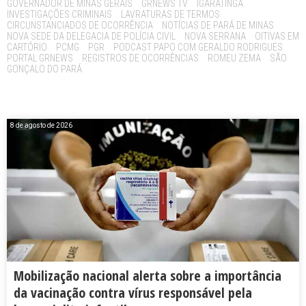
GOVERNADOR DE MINAS GERAIS
GRNEWS TV
IGARATINGA
INVESTIGAÇÕES CRIMINAIS
LAVRATURAS DE TERMOS
CIRCUNSTANCIADOS DE OCORRÊNCIA
NOTÍCIAS DE PARÁ DE MINAS
NOVA SEDE DA DELEGACIA DE POLÍCIA CIVIL
NOVA SERRANA
OITIVAS EM
CARTÓRIO
PCMG
PGR
PODCAST PAPO COM GERALDO RODRIGUES
PORTAL GRNEWS
REGISTROS DE OCORRÊNCIAS
ROMEU ZEMA
SÃO
GONÇALO DO PARÁ
8 de agosto de 2026
Mobilização nacional alerta sobre a importância
da vacinação contra vírus responsável pela