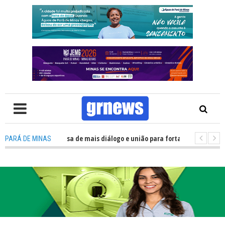
: Política precisa de mais diálogo e união para fortalecer Minas e Pará de
PARÁ DE MINAS
ão nos alojamentos do JEMG em Pará de Minas une nutrição, acolhimento 