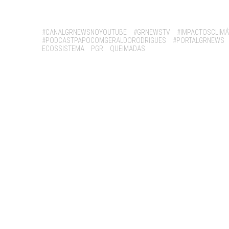
Tags:
#CANALGRNEWSNOYOUTUBE
#GRNEWSTV
#IMPACTOSCLIMÁ
#PODCASTPAPOCOMGERALDORODRIGUES
#PORTALGRNEWS
ECOSSISTEMA
PGR
QUEIMADAS