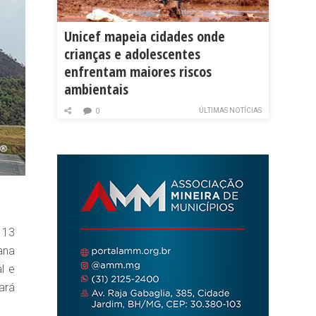
Unicef mapeia cidades onde
crianças e adolescentes
enfrentam maiores riscos
ambientais
ÚLTIMAS NOTÍCIAS
0
 13
ana
l e
ará