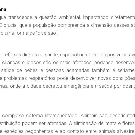
ana
e transcende a questão ambiental, impactando diretament
 É crucial que a população compreenda a dimensão desses at
o uma forma de “diversão”.
m reflexos diretos na saúde, especialmente em grupos vulneráve
, crianças e idosos são os mais afetados, podendo desenvol
os. A saúde de bebês e pessoas acamadas também é seriame
problemas respiratórios pode desenvolver novas condições
inas, onde a cidade decretou emergência em saúde por doen
complexo sistema interconectado. Animais são desorientad
tribuição podem ser afetadas. A eliminação de mata e flores
de espécies peçonhentas e ao contato entre animais silvestre