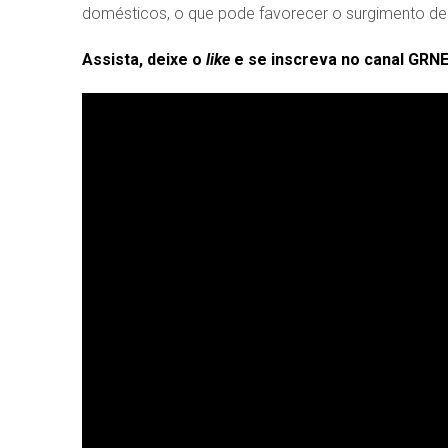
domésticos, o que pode favorecer o surgimento d
Assista, deixe o
like
e se inscreva no canal GRN