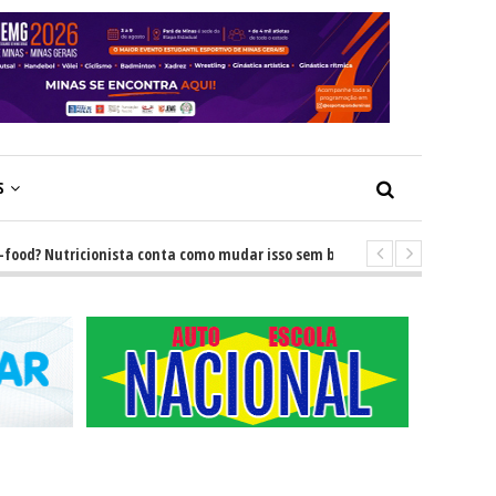
S
? Nutricionista conta como mudar isso sem brigas
-
GRNEWS TV: Descu