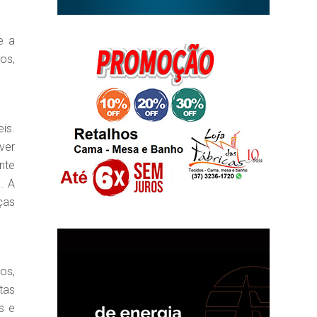
e a
os,
is.
ver
nte
. A
ças
os,
tas
s e