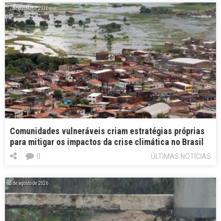
7 de agosto de 2026
Comunidades vulneráveis criam estratégias próprias
para mitigar os impactos da crise climática no Brasil
0
ÚLTIMAS NOTÍCIAS
5 de agosto de 2026