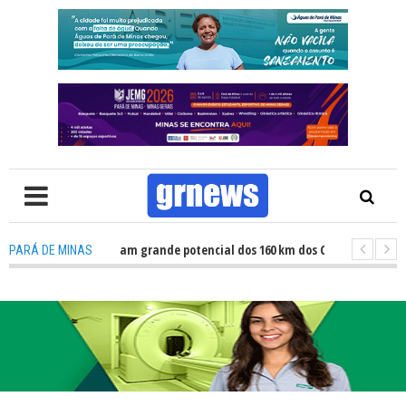
TV: Atletas revelam grande potencial dos 160 km dos Caminhos do Padre Li
PARÁ DE MINAS
V: Fiscalização revela avanços e desafios na inclusão nas escolas de Pará