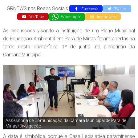
GRNEWS nas Redes Sociais
Facebook
Twitter
YouTube
WhatsApp
Instagram
As discussões visando a instituição de um Plano Municipal
de Educação Ambiental em Pará de Minas foram abertas na
tarde desta quinta-feira, 1º de junho, no plenarinho da
Câmara Municipal.
Assessoria de Comunicação da Câmara Municipal de Pará de
Minas/Divulgação
A data é simbólica porque a Casa Legislativa paraminense