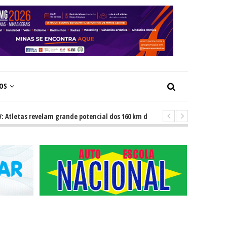
ÇOS
tas revelam grande potencial dos 160 km dos Caminhos do Padre Libério. R