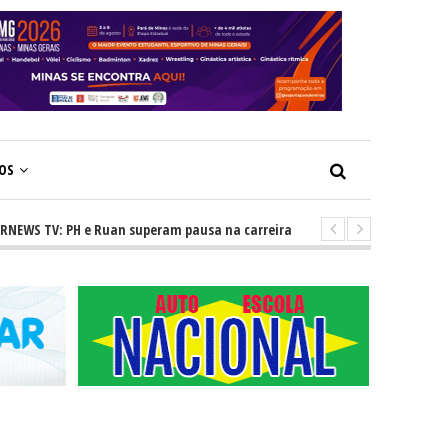
ÇOS
 TV: PH e Ruan superam pausa na carreira e vivem ascensão no cenário s