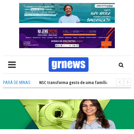
o de órgãos no HNSC transforma gesto de uma família em esperança para 
PARÁ DE MINAS
TV: Câmara Municipal retomará reuniões e temas polêmicos prometem no