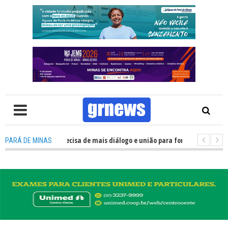
 TV: Política precisa de mais diálogo e união para fortalecer Minas e Pará
PARÁ DE MINAS
ntação nos alojamentos do JEMG em Pará de Minas une nutrição, acolhimen