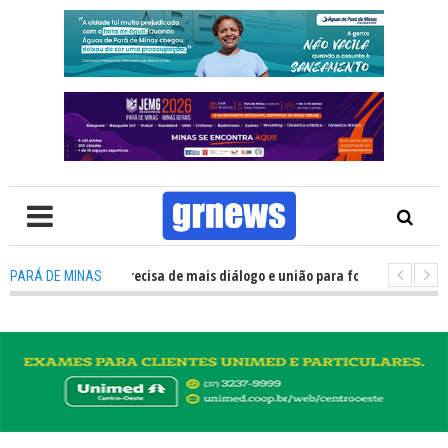
S TV: Política precisa de mais diálogo e união para fortalecer Minas e Par
PARÁ DE MINAS
ntação nos alojamentos do JEMG em Pará de Minas une nutrição, acolhime