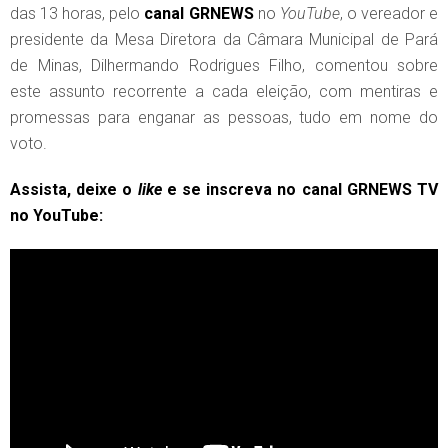
das 13 horas, pelo
canal
GRNEWS
no
YouTube
, o vereador e
presidente da Mesa Diretora da Câmara Municipal de Pará
de Minas, Dilhermando Rodrigues Filho, comentou sobre
este assunto recorrente a cada eleição, com mentiras e
promessas para enganar as pessoas, tudo em nome do
voto.
Assista, deixe o
like
e se inscreva no canal GRNEWS TV
no YouTube: