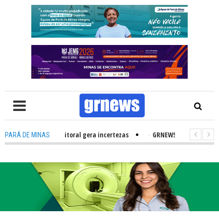
s; e cenário eleitoral gera incertezas
-
GRNEWS TV: PH e Ruan supera
PARÁ DE MINAS
rgia para os atletas
-
Defesa Civil alerta para ventos fortes em Pa