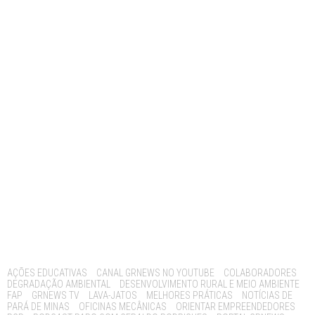
Tags:
AÇÕES EDUCATIVAS
CANAL GRNEWS NO YOUTUBE
COLABORADORES
DEGRADAÇÃO AMBIENTAL
DESENVOLVIMENTO RURAL E MEIO AMBIENTE
FAP
GRNEWS TV
LAVA-JATOS
MELHORES PRÁTICAS
NOTÍCIAS DE
PARÁ DE MINAS
OFICINAS MECÂNICAS
ORIENTAR EMPREENDEDORES