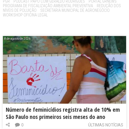
PGR
PODCAST PAPO COM GERALDO RODRIGUES
PORTAL GRNEWS
PROGRAMA DE FISCALIZAÇÃO AMBIENTAL PREVENTIVA
REDUÇÃO DOS
NÍVEIS DE POLUIÇÃO
SECRETARIA MUNICIPAL DE AGRONEGÓCIO
WORKSHOP OFICINA LEGAL
8 de agosto de 2026
Número de feminicídios registra alta de 10% em
São Paulo nos primeiros seis meses do ano
0
ÚLTIMAS NOTÍCIAS