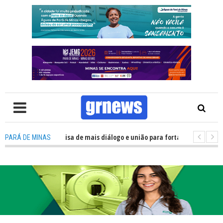
V: Política precisa de mais diálogo e união para fortalecer Minas e Pará d
PARÁ DE MINAS
ção nos alojamentos do JEMG em Pará de Minas une nutrição, acolhimento