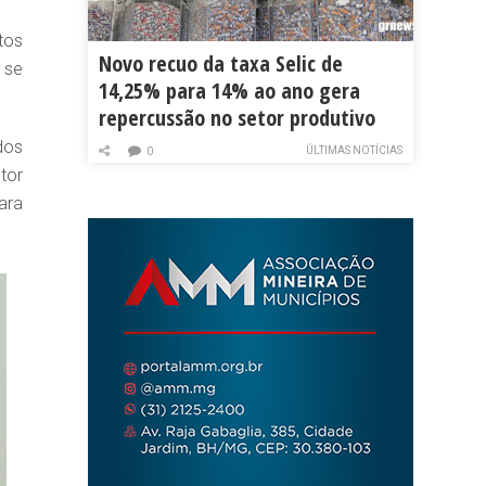
tos
Novo recuo da taxa Selic de
 se
14,25% para 14% ao ano gera
repercussão no setor produtivo
dos
ÚLTIMAS NOTÍCIAS
0
tor
ara