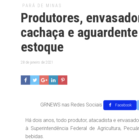
PARÁ DE MINAS
Produtores, envasador
cachaça e aguardente
estoque
28 de janeiro de 2021
GRNEWS nas Redes Sociais
Facebook
Há dois anos, todo produtor, atacadista e envasad
à Superintendência Federal de Agricultura, Pec
bebidas.