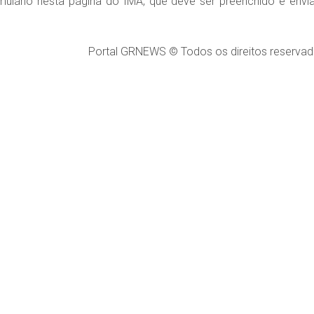
ulário nesta página do IMA, que deve ser preenchido e envi
Portal GRNEWS © Todos os direitos reservad