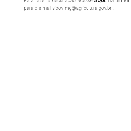
Para fazer a declaração acesse
AQUI.
Há um form
para o e-mail sipov-mg@agricultura.gov.br .