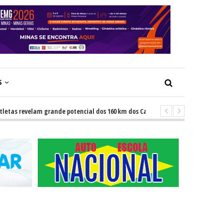
S
revelam grande potencial dos 160 km dos Caminhos do Padre Libério. Rota 