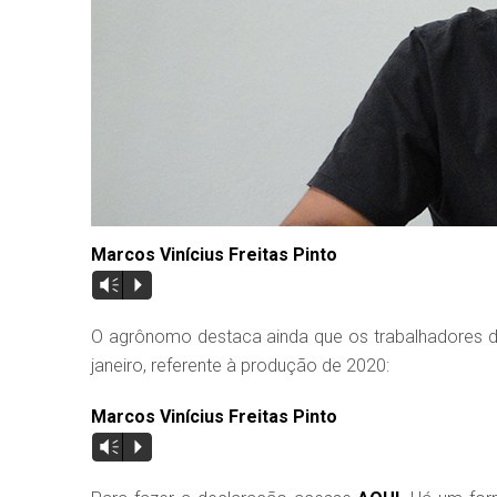
Marcos Vinícius Freitas Pinto
Vm
P
O agrônomo destaca ainda que os trabalhadores do
janeiro, referente à produção de 2020:
Marcos Vinícius Freitas Pinto
Vm
P