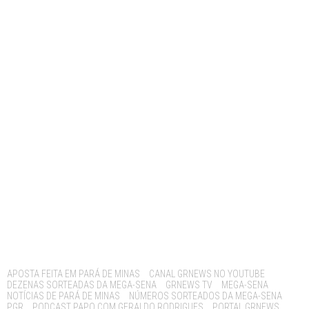
Tags:
APOSTA FEITA EM PARÁ DE MINAS
CANAL GRNEWS NO YOUTUBE
DEZENAS SORTEADAS DA MEGA-SENA
GRNEWS TV
MEGA-SENA
NOTÍCIAS DE PARÁ DE MINAS
NÚMEROS SORTEADOS DA MEGA-SENA
PGR
PODCAST PAPO COM GERALDO RODRIGUES
PORTAL GRNEWS