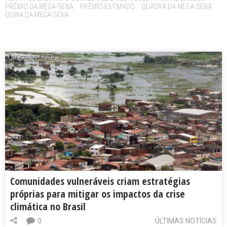
PRÊMIO DA MEGA-SENA
PRÊMIO ESTIMADO
QUADRA DA MEGA-SENA
QUINA DA MEGA-SENA
7 de agosto de 2026
Comunidades vulneráveis criam estratégias
próprias para mitigar os impactos da crise
climática no Brasil
0
ÚLTIMAS NOTÍCIAS