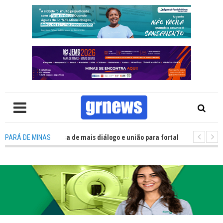
: Política precisa de mais diálogo e união para fortalecer Minas e Pará de
PARÁ DE MINAS
ão nos alojamentos do JEMG em Pará de Minas une nutrição, acolhimento 