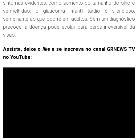
sintomas evidentes, como aumento do tamanho do olho e
vermelhidão, o glaucoma infantil tardio é silencioso,
semelhante ao que ocorre em adultos. Sem um diagnóstico
precoce, a doença pode evoluir para perda irreversível da
visão.
Assista, deixe o
like
e se inscreva no canal GRNEWS TV
no YouTube: