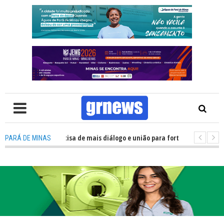
V: Política precisa de mais diálogo e união para fortalecer Minas e Pará d
PARÁ DE MINAS
ação nos alojamentos do JEMG em Pará de Minas une nutrição, acolhimento