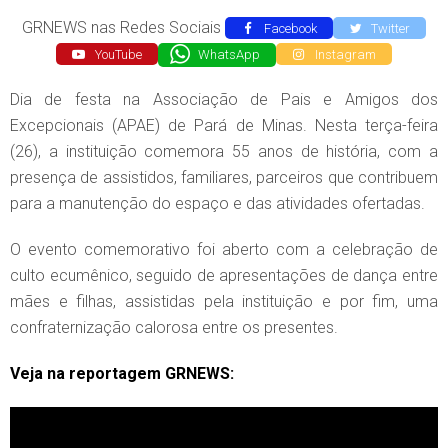
GRNEWS nas Redes Sociais
Facebook
Twitter
YouTube
WhatsApp
Instagram
Dia de festa na Associação de Pais e Amigos dos
Excepcionais (APAE) de Pará de Minas. Nesta terça-feira
(26), a instituição comemora 55 anos de história, com a
presença de assistidos, familiares, parceiros que contribuem
para a manutenção do espaço e das atividades ofertadas.
O evento comemorativo foi aberto com a celebração de
culto ecumênico, seguido de apresentações de dança entre
mães e filhas, assistidas pela instituição e por fim, uma
confraternização calorosa entre os presentes.
Veja na reportagem GRNEWS: