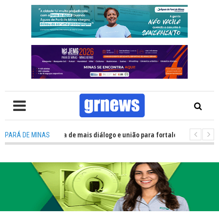
 Política precisa de mais diálogo e união para fortalecer Minas e Pará de 
PARÁ DE MINAS
o nos alojamentos do JEMG em Pará de Minas une nutrição, acolhimento e