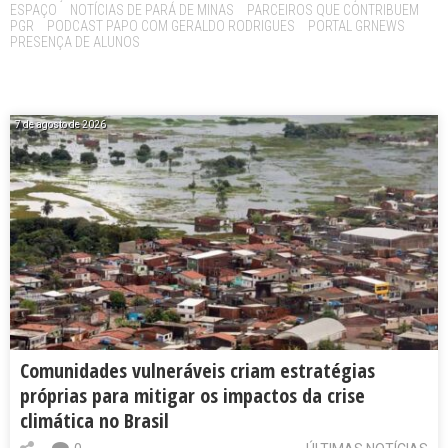
ESPAÇO
NOTÍCIAS DE PARÁ DE MINAS
PARCEIROS QUE CONTRIBUEM
PGR
PODCAST PAPO COM GERALDO RODRIGUES
PORTAL GRNEWS
PRESENÇA DE ALUNOS
7 de agosto de 2026
Comunidades vulneráveis criam estratégias
próprias para mitigar os impactos da crise
climática no Brasil