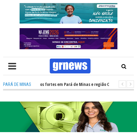
 alerta para ventos fortes em Pará de Minas e região Centro-Oeste de Mina
PARÁ DE MINAS
escubra o que mudou para pais e influenciadores nas redes sociais com o 