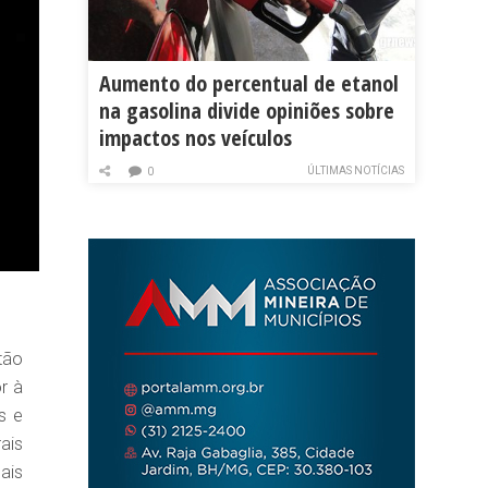
Aumento do percentual de etanol
na gasolina divide opiniões sobre
impactos nos veículos
ÚLTIMAS NOTÍCIAS
0
tão
r à
s e
ais
ais