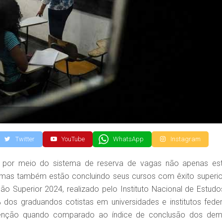
Twitter
YouTube
WhatsApp
Instagram
r por meio do sistema de reserva de vagas não apenas es
, mas também estão concluindo seus cursos com êxito superio
 Superior 2024, realizado pelo Instituto Nacional de Estudo
% dos graduandos cotistas em universidades e institutos feder
tenção quando comparado ao índice de conclusão dos dem