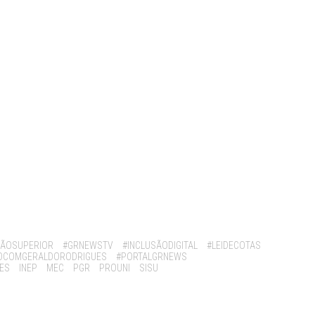
ÃOSUPERIOR
#GRNEWSTV
#INCLUSÃODIGITAL
#LEIDECOTAS
OCOMGERALDORODRIGUES
#PORTALGRNEWS
IES
INEP
MEC
PGR
PROUNI
SISU