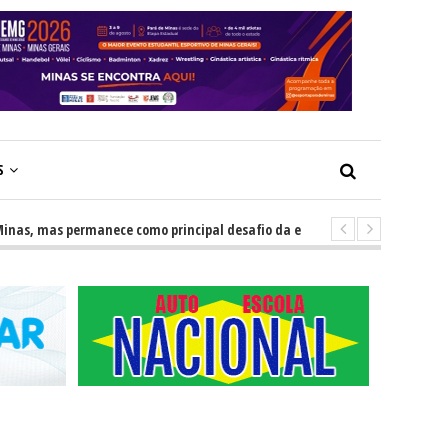
S
 mas permanece como principal desafio da educação
-
Escolas impu