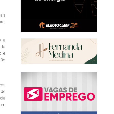
ais
ra,
o a
 do
o e
ção
vos
 de
cia
Com