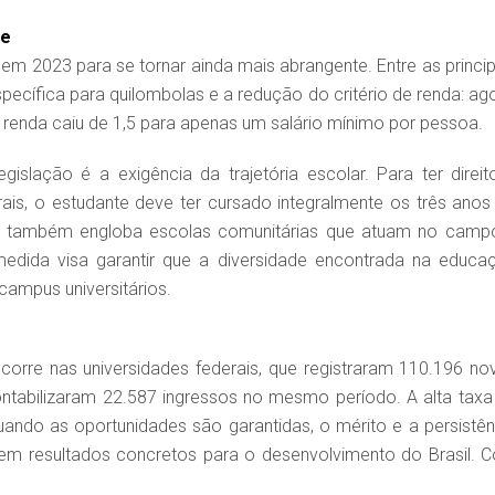
de
em 2023 para se tornar ainda mais abrangente. Entre as princip
ecífica para quilombolas e a redução do critério de renda: ago
a renda caiu de 1,5 para apenas um salário mínimo por pessoa.
islação é a exigência da trajetória escolar. Para ter direit
ais, o estudante deve ter cursado integralmente os três anos
ra também engloba escolas comunitárias que atuam no camp
dida visa garantir que a diversidade encontrada na educa
 campus universitários.
corre nas universidades federais, que registraram 110.196 no
ontabilizaram 22.587 ingressos no mesmo período. A alta taxa
ando as oportunidades são garantidas, o mérito e a persistên
em resultados concretos para o desenvolvimento do Brasil. 