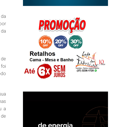
 da
por
 da
 de
foi
odo
sua
nas
u a
 de