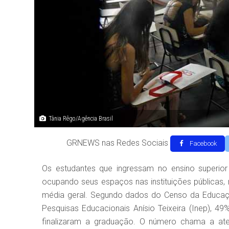
Tânia Rêgo/Agência Brasil
GRNEWS nas Redes Sociais
Facebook
Os estudantes que ingressam no ensino superio
ocupando seus espaços nas instituições públicas
média geral. Segundo dados do Censo da Educação
Pesquisas Educacionais Anísio Teixeira (Inep), 49
finalizaram a graduação. O número chama a a