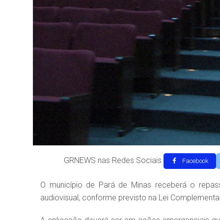
GRNEWS nas Redes Sociais
Facebook
O município de Pará de Minas receberá o repass
audiovisual, conforme previsto na Lei Complement