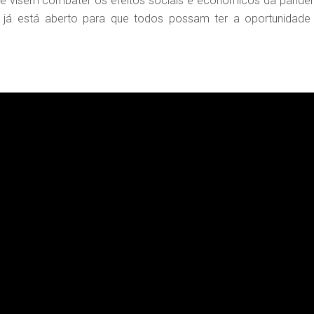
ue visem combater os efeitos sociais e econômicos da pande
o já está aberto para que todos possam ter a oportunidade