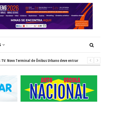
S
vo Terminal de Ônibus Urbano deve entrar em operação ainda este ano e