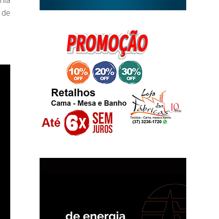
mia
 de