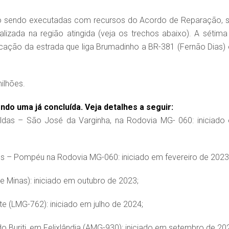
ão sendo executadas com recursos do Acordo de Reparação, s
alizada na região atingida (veja os trechos abaixo). A sétima 
icação da estrada que liga Brumadinho a BR-381 (Fernão Dias)
ilhões.
do uma já concluída. Veja detalhes a seguir:
das – São José da Varginha, na Rodovia MG- 060: iniciado
 – Pompéu na Rodovia MG-060: iniciado em fevereiro de 2023
 Minas): iniciado em outubro de 2023;
 (LMG-762): iniciado em julho de 2024;
 Buriti, em Felixlândia (AMG-930): iniciado em setembro de 20