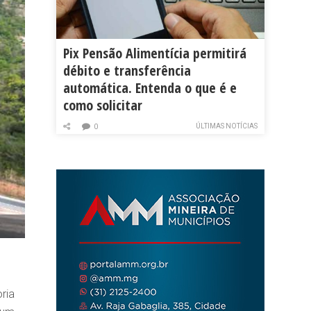
Pix Pensão Alimentícia permitirá
débito e transferência
automática. Entenda o que é e
como solicitar
ÚLTIMAS NOTÍCIAS
0
ria