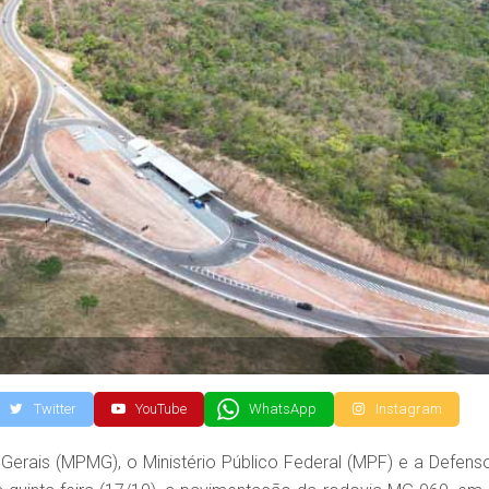
Twitter
YouTube
WhatsApp
Instagram
 Gerais (MPMG), o Ministério Público Federal (MPF) e a Defenso