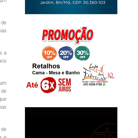
 um
 de
ias
e a
aos
 um
 de
que
ias
 de
e e