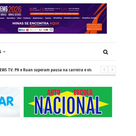
S
 PH e Ruan superam pausa na carreira e vivem ascensão no cenário sertan