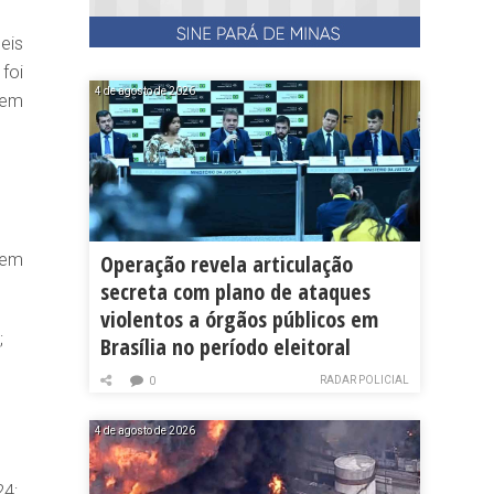
eis
foi
4 de agosto de 2026
 em
 em
Operação revela articulação
secreta com plano de ataques
violentos a órgãos públicos em
;
Brasília no período eleitoral
RADAR POLICIAL
0
4 de agosto de 2026
24;