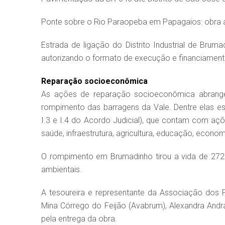
Ponte sobre o Rio Paraopeba em Papagaios: obra ai
Estrada de ligação do Distrito Industrial de Bruma
autorizando o formato de execução e financiament
Reparação socioeconômica
As ações de reparação socioeconômica abrangem
rompimento das barragens da Vale. Dentre elas est
I.3 e I.4 do Acordo Judicial), que contam com açõ
saúde, infraestrutura, agricultura, educação, economi
O rompimento em Brumadinho tirou a vida de 272
ambientais.
A tesoureira e representante da Associação dos 
Mina Córrego do Feijão (Avabrum), Alexandra Andra
pela entrega da obra.