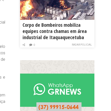
ial
Corpo de Bombeiros mobiliza
equipes contra chamas em área
industrial de Itaquaquecetuba
RADAR POLICIAL
0
elo
xos
 de
s e
gem
iça