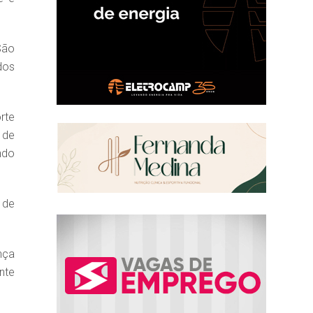
São
dos
rte
 de
ndo
 de
nça
nte