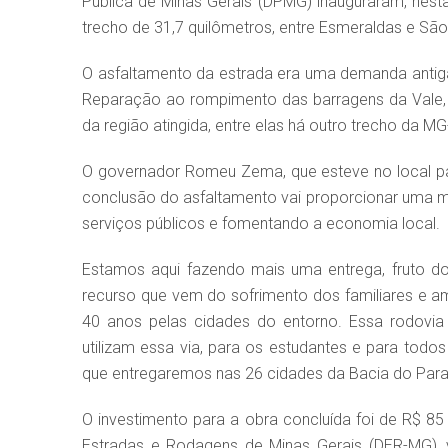
Pública de Minas Gerais (DPMG) inauguraram, nest
trecho de 31,7 quilômetros, entre Esmeraldas e São
O asfaltamento da estrada era uma demanda antiga 
Reparação ao rompimento das barragens da Vale,
da região atingida, entre elas há outro trecho da 
O governador Romeu Zema, que esteve no local para
conclusão do asfaltamento vai proporcionar uma mo
serviços públicos e fomentando a economia local.
Estamos aqui fazendo mais uma entrega, fruto d
recurso que vem do sofrimento dos familiares e a
40 anos pelas cidades do entorno. Essa rodovia 
utilizam essa via, para os estudantes e para todos
que entregaremos nas 26 cidades da Bacia do Para
O investimento para a obra concluída foi de R$ 8
Estradas e Rodagens de Minas Gerais (DER-MG), vi