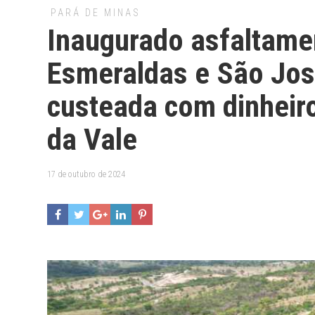
PARÁ DE MINAS
Inaugurado asfaltame
Esmeraldas e São José
custeada com dinheir
da Vale
17 de outubro de 2024