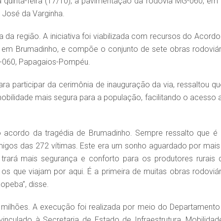
a quinta-feira (17/10), a pavimentação da rodovia MG-060, em
 José da Varginha.
da região. A iniciativa foi viabilizada com recursos do Acordo
 em Brumadinho, e compõe o conjunto de sete obras rodoviár
MG-060, Papagaios-Pompéu.
 participar da cerimônia de inauguração da via, ressaltou qu
bilidade mais segura para a população, facilitando o acesso 
o acordo da tragédia de Brumadinho. Sempre ressalto que é
migos das 272 vítimas. Este era um sonho aguardado por mais
trará mais segurança e conforto para os produtores rurais 
 os que viajam por aqui. É a primeira de muitas obras rodoviár
opeba”, disse.
5 milhões. A execução foi realizada por meio do Departamento
nculado à Secretaria de Estado de Infraestrutura, Mobilidad