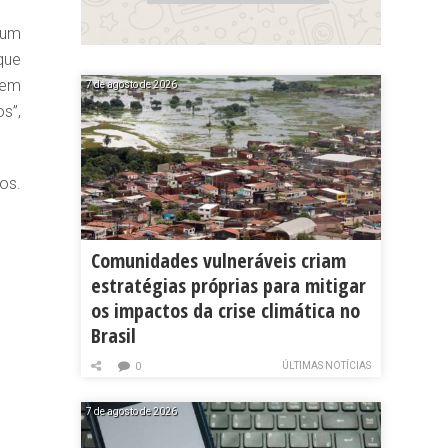
 um
que
nem
7 de agosto de 2026
s”,
os.
Comunidades vulneráveis criam
estratégias próprias para mitigar
os impactos da crise climática no
Brasil
ÚLTIMAS NOTÍCIAS
0
7 de agosto de 2026