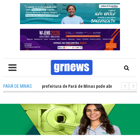
V: Concurso da prefeitura de Pará de Minas pode abrir cerca de 1.500 va
PARÁ DE MINAS
V: Guardas municipais avançam e podem ganhar status de polícia nas cid