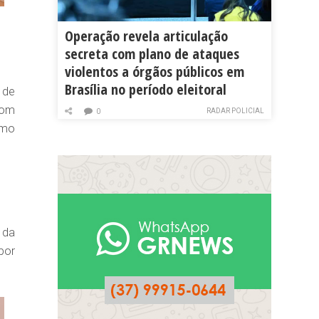
Operação revela articulação
secreta com plano de ataques
violentos a órgãos públicos em
Brasília no período eleitoral
 de
com
RADAR POLICIAL
0
omo
 da
por