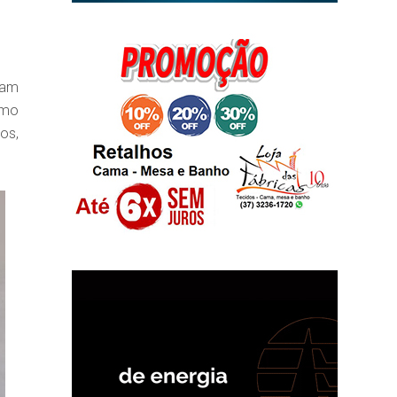
ham
omo
os,