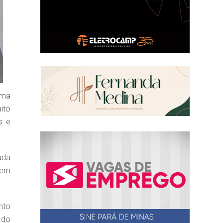
uma
ito
s e
ada
 em
nto
 do