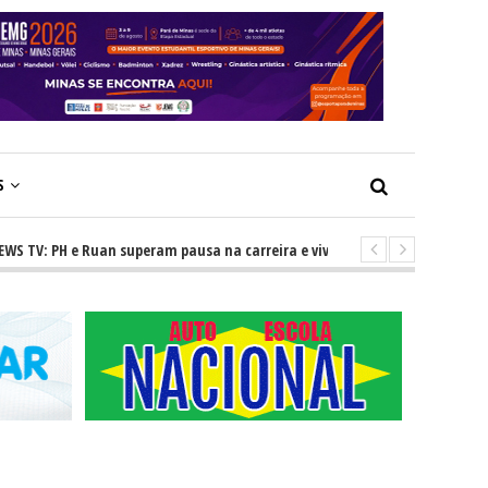
S
H e Ruan superam pausa na carreira e vivem ascensão no cenário sertanej