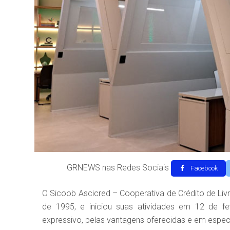
GRNEWS nas Redes Sociais
Facebook
O Sicoob Ascicred – Cooperativa de Crédito de Liv
de 1995, e iniciou suas atividades em 12 de f
expressivo, pelas vantagens oferecidas e em especi