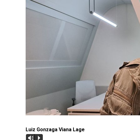
Luiz Gonzaga Viana Lage
Vm
P