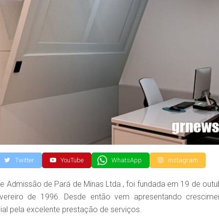
Twitter
YouTube
WhatsApp
Instagram
re Admissão de Pará de Minas Ltda., foi fundada em 19 de outu
evereiro de 1996. Desde então vem apresentando crescime
al pela excelente prestação de serviços.