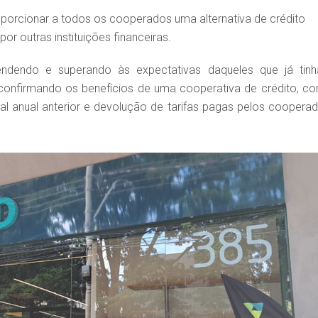
roporcionar a todos os cooperados uma alternativa de crédito
por outras instituições financeiras.
ndendo e superando às expectativas daqueles que já tin
nfirmando os benefícios de uma cooperativa de crédito, c
scal anual anterior e devolução de tarifas pagas pelos cooperad