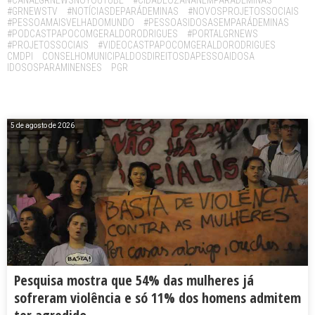
#GRNEWSTV
#NOTÍCIASDEPARÁDEMINAS
#NOVOSPROJETOSSOCIAIS
#PESSOAMAISVELHADOMUNDO
#PESSOASIDOSASEMPARÁDEMINAS
#PODCASTPAPOCOMGERALDORODRIGUES
#PORTALGRNEWS
#PROJETOSSOCIAIS
#VIDEOCASTPAPOCOMGERALDORODRIGUES
CMDPI
CONSELHOMUNICIPALDOSDIREITOSDAPESSOAIDOSA
IDOSOSPARAMINENSES
PGR
5 de agosto de 2026
Pesquisa mostra que 54% das mulheres já
sofreram violência e só 11% dos homens admitem