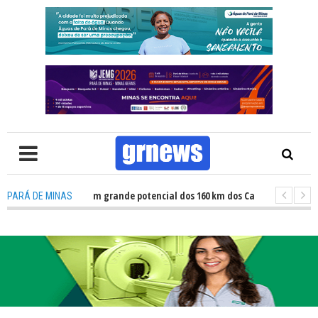
: Atletas revelam grande potencial dos 160 km dos Caminhos do Padre Libé
PARÁ DE MINAS
: Fiscalização revela avanços e desafios na inclusão nas escolas de Pará 