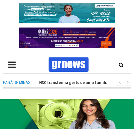
 de órgãos no HNSC transforma gesto de uma família em esperança para p
PARÁ DE MINAS
V: Câmara Municipal retomará reuniões e temas polêmicos prometem no