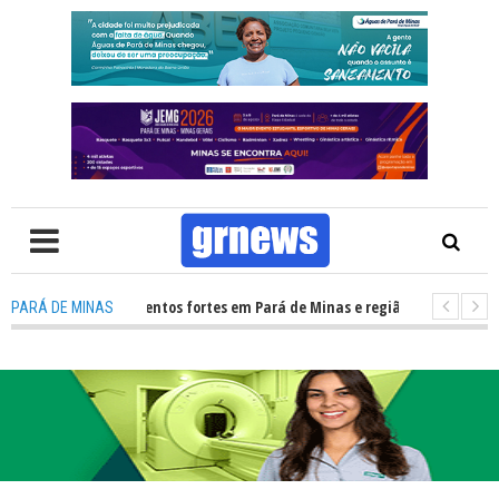
ivil alerta para ventos fortes em Pará de Minas e região Centro-Oeste de 
PARÁ DE MINAS
V: Descubra o que mudou para pais e influenciadores nas redes sociais com