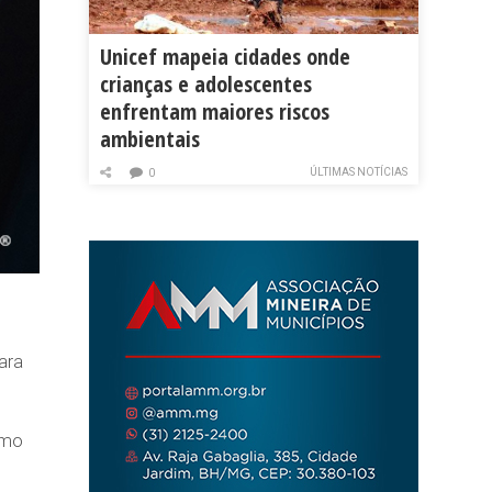
Unicef mapeia cidades onde
crianças e adolescentes
enfrentam maiores riscos
ambientais
ÚLTIMAS NOTÍCIAS
0
ara
omo