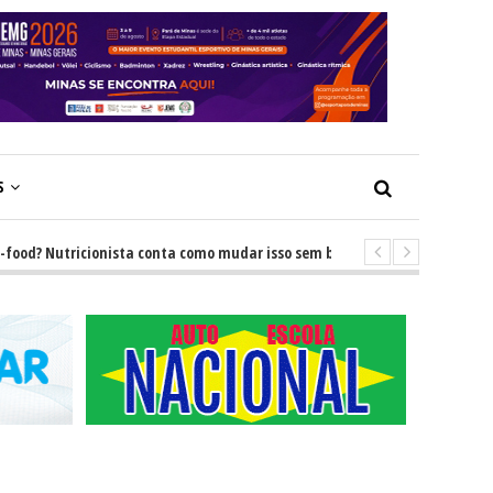
S
 Nutricionista conta como mudar isso sem brigas
-
GRNEWS TV: Descub