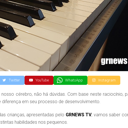
Twitter
YouTube
WhatsApp
Instagram
nosso cérebro, não há dúvidas. Com base neste raciocínio, p
e diferença em seu processo de desenvolvimento.
as crianças, apresentadas pelo
GRNEWS TV
, vamos saber c
istintas habilidades nos pequenos.