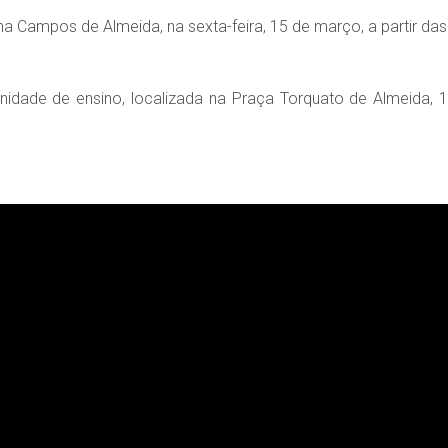
na Campos de Almeida, na sexta-feira, 15 de março, a partir das
 unidade de ensino, localizada na Praça Torquato de Almeida, 1