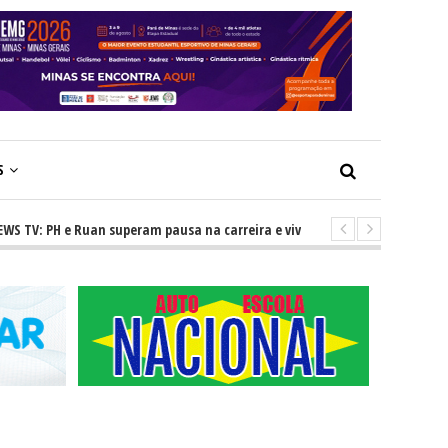
S
 PH e Ruan superam pausa na carreira e vivem ascensão no cenário serta