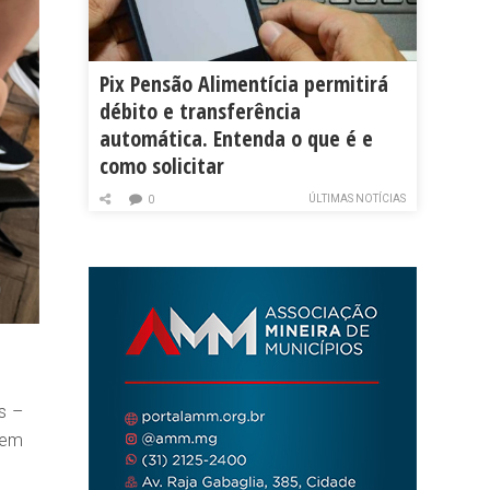
Pix Pensão Alimentícia permitirá
débito e transferência
automática. Entenda o que é e
como solicitar
ÚLTIMAS NOTÍCIAS
0
s –
gem