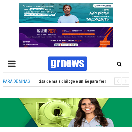
TV: Política precisa de mais diálogo e união para fortalecer Minas e Pará 
PARÁ DE MINAS
ação nos alojamentos do JEMG em Pará de Minas une nutrição, acolhiment