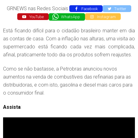
GRNEWS nas Redes Sociais
Facebook
Twitter
YouTube
WhatsApp
Instagram
Está ficando difícil para o cidadão brasileiro manter em dia
as contas de casa. Com a inflação nas alturas, uma visita ao
supermercado está ficando cada vez mais complicada,
afinal, praticamente todo dia os produtos sofrem reajustes.
Como se não bastasse, a Petrobras anunciou novos
aumentos na venda de combustíveis das refinarias para as
distribuidoras, e com isto, gasolina e diesel mais caros para
o consumidor final.
Assista
: