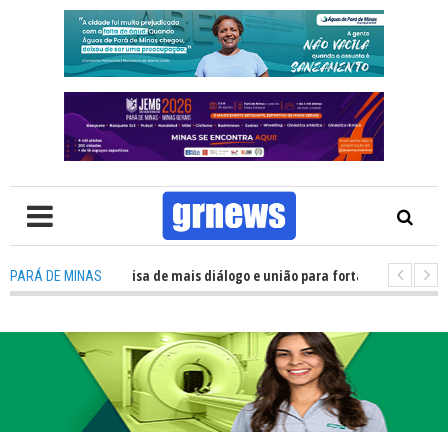
V: Política precisa de mais diálogo e união para fortalecer Minas e Pará d
PARÁ DE MINAS
ção nos alojamentos do JEMG em Pará de Minas une nutrição, acolhimento