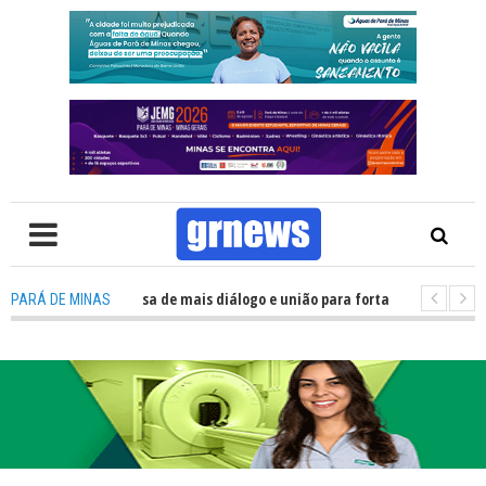
: Política precisa de mais diálogo e união para fortalecer Minas e Pará de
PARÁ DE MINAS
ção nos alojamentos do JEMG em Pará de Minas une nutrição, acolhimento 