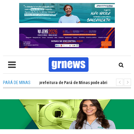
V: Concurso da prefeitura de Pará de Minas pode abrir cerca de 1.500 va
PARÁ DE MINAS
V: Guardas municipais avançam e podem ganhar status de polícia nas cid