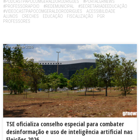
#PODCASTPAPOCOMGERALDORODRIGUES
#PORTALGRNEWS
#PROFESSORAPOIO
#REDEMUNICIPAL
#SECRETARIADEEDUCAÇÃO
#VIDEOCASTPAPOCOMGERALDORODRIGUES
ACESSIBILIDADE
ALUNOS
CRECHES
EDUCAÇÃO
FISCALIZAÇÃO
PGR
PROFESSORES
9 de agosto de 2026
TSE oficializa conselho especial para combater
desinformação e uso de inteligência artificial nas
Eleições 2026