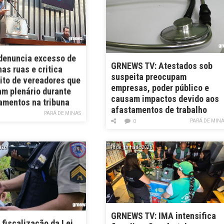
denuncia excesso de
GRNEWS TV: Atestados sob
as ruas e critica
suspeita preocupam
ito de vereadores que
empresas, poder público e
m plenário durante
causam impactos devido aos
amentos na tribuna
afastamentos de trabalho
PARÁ DE MINAS
PARÁ DE MIN
0
026
18 de junho de 2026
GRNEWS TV: IMA intensifica
fiscalização da Lei