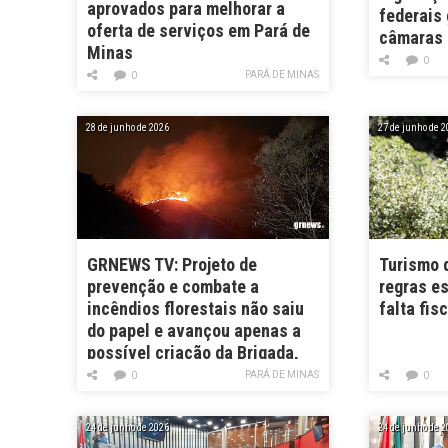
aprovados para melhorar a
federais
oferta de serviços em Pará de
câmaras 
Minas
0
PARÁ DE MINAS
0
28 de junho de 2026
27 de junho de 2
GRNEWS TV: Projeto de
Turismo 
prevenção e combate a
regras e
incêndios florestais não saiu
falta fis
do papel e avançou apenas a
possível criação da Brigada,
diz autor
PARÁ DE MINAS
0
0
24 de junho de 2026
24 de junho de 2