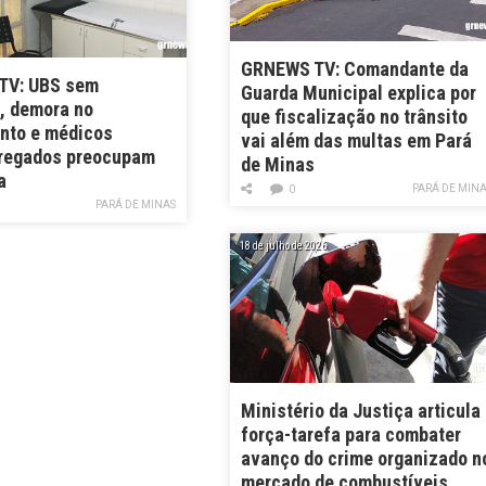
GRNEWS TV: Comandante da
TV: UBS sem
Guarda Municipal explica por
a, demora no
que fiscalização no trânsito
nto e médicos
vai além das multas em Pará
regados preocupam
de Minas
a
PARÁ DE MIN
0
PARÁ DE MINAS
18 de julho de 2026
Ministério da Justiça articula
força-tarefa para combater
avanço do crime organizado n
mercado de combustíveis