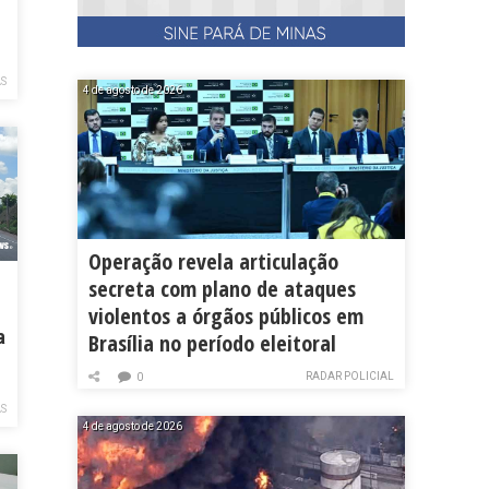
AS
4 de agosto de 2026
Operação revela articulação
secreta com plano de ataques
s
violentos a órgãos públicos em
a
Brasília no período eleitoral
RADAR POLICIAL
0
AS
4 de agosto de 2026