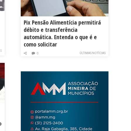
Pix Pensão Alimentícia permitirá
débito e transferência
automática. Entenda o que é e
como solicitar
AS
ÚLTIMAS NOTÍCIAS
0
o