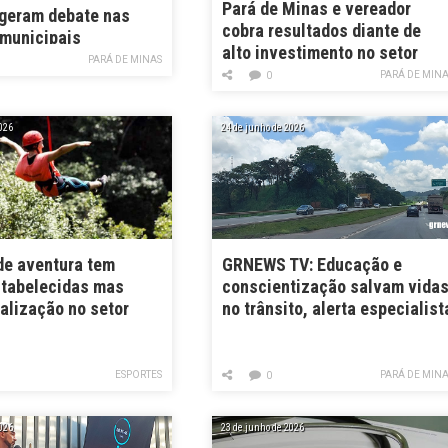
Pará de Minas e vereador
 geram debate nas
cobra resultados diante de
municipais
alto investimento no setor
PARÁ DE MINAS
PARÁ DE MIN
0
026
24 de junho de 2026
de aventura tem
GRNEWS TV: Educação e
stabelecidas mas
conscientização salvam vida
calização no setor
no trânsito, alerta especialist
ESPORTES
PARÁ DE MIN
0
026
23 de junho de 2026