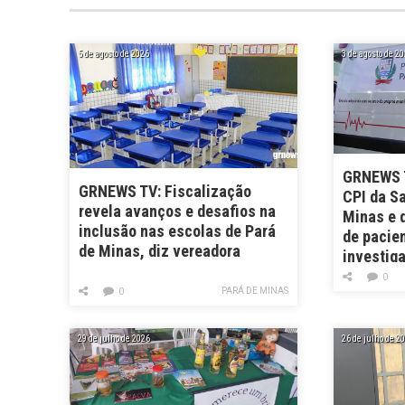
5 de agosto de 2026
3 de agosto de 2
GRNEWS T
GRNEWS TV: Fiscalização
CPI da S
revela avanços e desafios na
Minas e d
inclusão nas escolas de Pará
de pacie
de Minas, diz vereadora
investig
0
PARÁ DE MINAS
0
29 de julho de 2026
26 de julho de 2