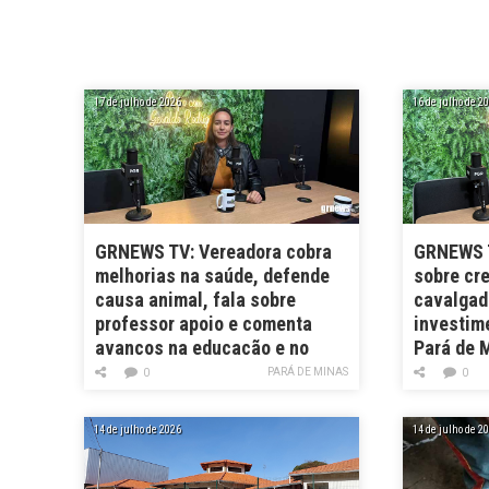
17 de julho de 2026
16 de julho de 2
GRNEWS TV: Vereadora cobra
GRNEWS T
melhorias na saúde, defende
sobre cr
causa animal, fala sobre
cavalgad
professor apoio e comenta
investime
avanços na educação e no
Pará de 
NUSBA
PARÁ DE MINAS
0
0
14 de julho de 2026
14 de julho de 2