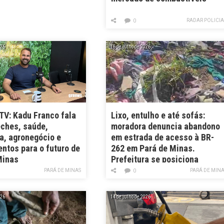
RADAR POLICI
0
026
16 de julho de 2026
V: Kadu Franco fala
Lixo, entulho e até sofás:
eches, saúde,
moradora denuncia abandono
a, agronegócio e
em estrada de acesso à BR-
ntos para o futuro de
262 em Pará de Minas.
Minas
Prefeitura se posiciona
PARÁ DE MINAS
PARÁ DE MIN
0
026
14 de julho de 2026