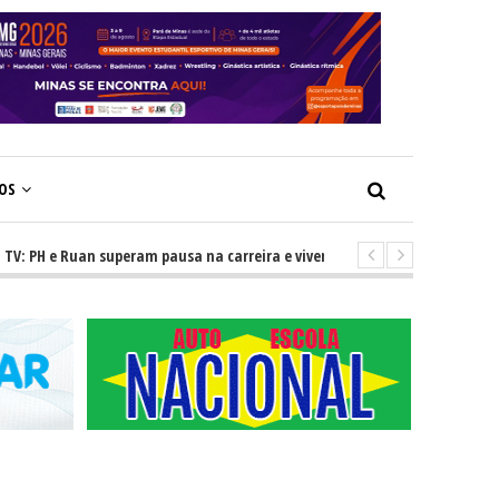
ÇOS
 Ruan superam pausa na carreira e vivem ascensão no cenário sertanejo