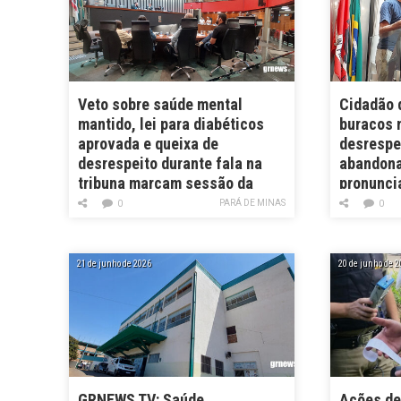
Veto sobre saúde mental
Cidadão 
mantido, lei para diabéticos
buracos n
aprovada e queixa de
desrespe
desrespeito durante fala na
abandona
tribuna marcam sessão da
pronunci
Câmara
PARÁ DE MINAS
0
0
21 de junho de 2026
20 de junho de 2
GRNEWS TV: Saúde
Ações de 