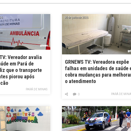
026
30 de julho de 2026
V: Vereador avalia
GRNEWS TV: Vereadora expõe
aúde em Pará de
falhas em unidades de saúde 
iz que o transporte
cobra mudanças para melhora
ntes piorou após
o atendimento
ação
PARÁ DE MINAS
PARÁ DE MIN
0
026
24 de julho de 2026