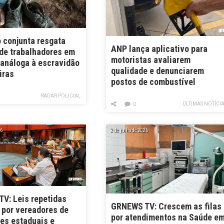
 conjunta resgata
ANP lança aplicativo para
de trabalhadores em
motoristas avaliarem
 análoga à escravidão
qualidade e denunciarem
iras
postos de combustível
RADAR POLICIAL
ÚLTIMAS NOTÍCI
0
26
2 de julho de 2026
V: Leis repetidas
GRNEWS TV: Crescem as filas
 por vereadores de
por atendimentos na Saúde e
ões estaduais e