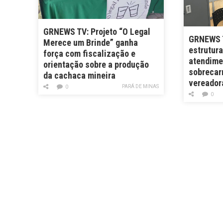
GRNEWS TV: Projeto “O Legal
GRNEWS 
Merece um Brinde” ganha
estrutur
força com fiscalização e
atendime
orientação sobre a produção
sobrecar
da cachaça mineira
vereador
PARÁ DE MINAS
0
0