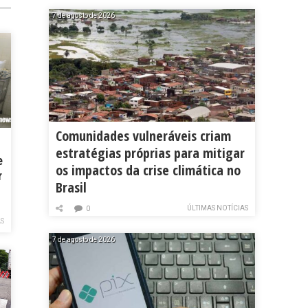
7 de agosto de 2026
Comunidades vulneráveis criam
estratégias próprias para mitigar
e
os impactos da crise climática no
r
Brasil
ÚLTIMAS NOTÍCIAS
0
AS
7 de agosto de 2026