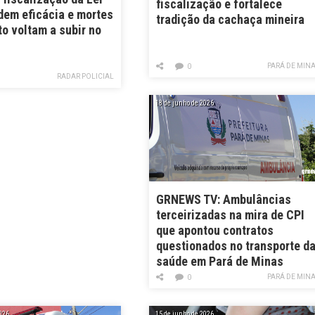
fiscalização e fortalece
dem eficácia e mortes
tradição da cachaça mineira
to voltam a subir no
PARÁ DE MIN
0
RADAR POLICIAL
18 de junho de 2026
GRNEWS TV: Ambulâncias
terceirizadas na mira de CPI
que apontou contratos
questionados no transporte d
saúde em Pará de Minas
PARÁ DE MIN
0
026
15 de junho de 2026