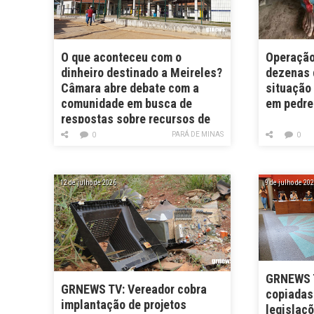
O que aconteceu com o
Operação
dinheiro destinado a Meireles?
dezenas 
Câmara abre debate com a
situação
comunidade em busca de
em pedre
respostas sobre recursos de
multa da Vale
PARÁ DE MINAS
0
0
12 de julho de 2026
9 de julho de 20
GRNEWS T
GRNEWS TV: Vereador cobra
copiadas
implantação de projetos
legislaç