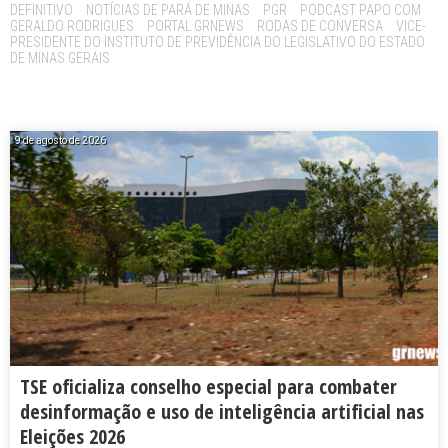
DEFINITIVO
NOTÍCIAS DE PARÁ DE MINAS
PGR
PODCAST PAPO COM
GERALDO RODRIGUES
PORTAL GRNEWS
RODAS DE CONVERSA
VICE-
PRESIDENTE DO INSTITUTO DE PREVIDÊNCIA DO LEGISLATIVO DO ESTADO
DE MINAS GERAIS
9 de agosto de 2026
TSE oficializa conselho especial para combater
desinformação e uso de inteligência artificial nas
Eleições 2026