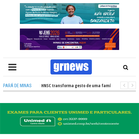
ção de órgãos no HNSC transforma gesto de uma família em esperança par
PARÁ DE MINAS
S TV: Câmara Municipal retomará reuniões e temas polêmicos prometem