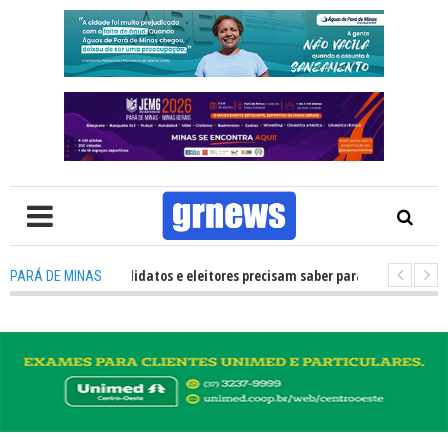
S TV: O que candidatos e eleitores precisam saber para não ter problemas 
PARÁ DE MINAS
2026 transforma Pará de Minas na capital mineira do esporte estudantil