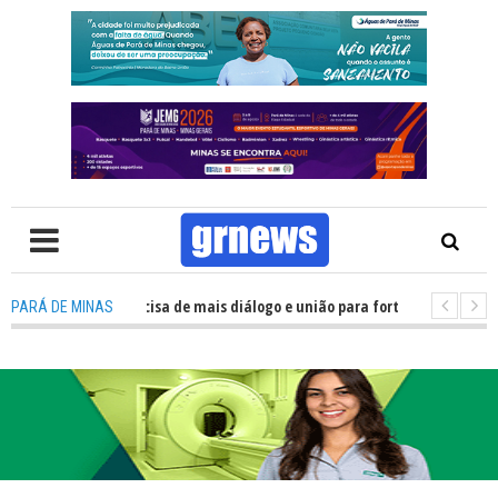
: Política precisa de mais diálogo e união para fortalecer Minas e Pará de
PARÁ DE MINAS
ão nos alojamentos do JEMG em Pará de Minas une nutrição, acolhimento 