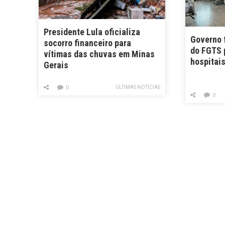
Presidente Lula oficializa
Governo f
socorro financeiro para
do FGTS 
vítimas das chuvas em Minas
hospitais
Gerais
ÚLTIMAS NOTÍCIAS
0
0