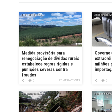
19 de julho de 2026
29 de junho de 2
Medida provisória para
Governo 
renegociação de dívidas rurais
extraordi
estabelece regras rígidas e
milhões p
punições severas contra
importaçã
fraudes
ÚLTIMAS NOTÍCIAS
0
0
9 de março de 2026
8 de fevereiro de