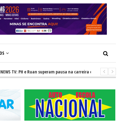
ÇOS
V: PH e Ruan superam pausa na carreira e vivem ascensão no cenário ser