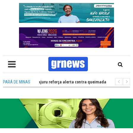
ivil Carmo do Cajuru reforça alerta contra queimadas, baixa umidade e f
PARÁ DE MINAS
V: Sicoob Ascicred investe em ações sociais, esporte e educação finance