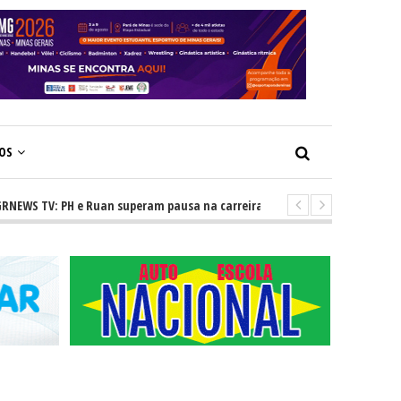
ÇOS
 TV: PH e Ruan superam pausa na carreira e vivem ascensão no cenário s