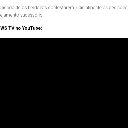
idade de os herdeiros contestarem judicialmente as decisões
nejamento sucessório.
EWS TV no YouTube: