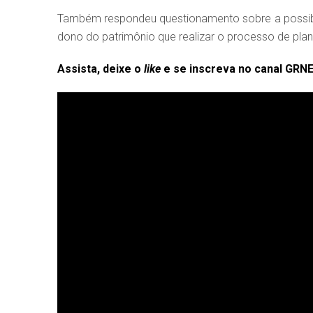
Também respondeu questionamento sobre a possibil
dono do patrimônio que realizar o processo de pla
Assista, deixe o
like
e se inscreva no canal GRN