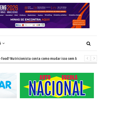
S
 Nutricionista conta como mudar isso sem brigas
-
GRNEWS TV: Descub