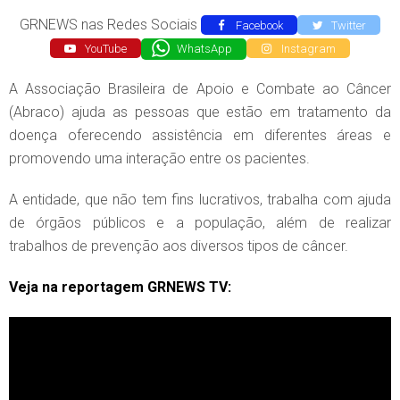
GRNEWS nas Redes Sociais
Facebook
Twitter
YouTube
WhatsApp
Instagram
A Associação Brasileira de Apoio e Combate ao Câncer
(Abraco) ajuda as pessoas que estão em tratamento da
doença oferecendo assistência em diferentes áreas e
promovendo uma interação entre os pacientes.
A entidade, que não tem fins lucrativos, trabalha com ajuda
de órgãos públicos e a população, além de realizar
trabalhos de prevenção aos diversos tipos de câncer.
Veja na reportagem GRNEWS TV: