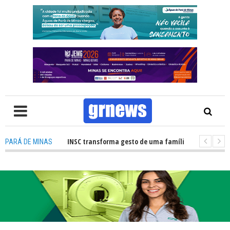
ão de órgãos no HNSC transforma gesto de uma família em esperança para
PARÁ DE MINAS
 TV: Câmara Municipal retomará reuniões e temas polêmicos prometem 