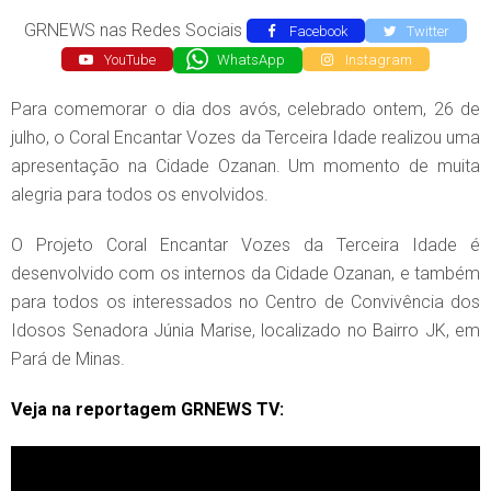
GRNEWS nas Redes Sociais
Facebook
Twitter
YouTube
WhatsApp
Instagram
Para comemorar o dia dos avós, celebrado ontem, 26 de
julho, o Coral Encantar Vozes da Terceira Idade realizou uma
apresentação na Cidade Ozanan. Um momento de muita
alegria para todos os envolvidos.
O Projeto Coral Encantar Vozes da Terceira Idade é
desenvolvido com os internos da Cidade Ozanan, e também
para todos os interessados no Centro de Convivência dos
Idosos Senadora Júnia Marise, localizado no Bairro JK, em
Pará de Minas.
Veja na reportagem GRNEWS TV: