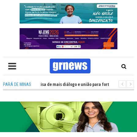
V: Política precisa de mais diálogo e união para fortalecer Minas e Pará d
PARÁ DE MINAS
ação nos alojamentos do JEMG em Pará de Minas une nutrição, acolhimento