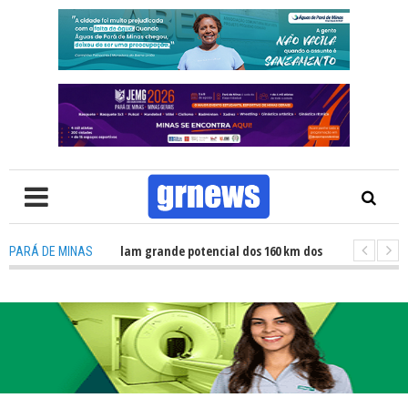
TV: Atletas revelam grande potencial dos 160 km dos Caminhos do Padre Li
PARÁ DE MINAS
TV: Fiscalização revela avanços e desafios na inclusão nas escolas de Par