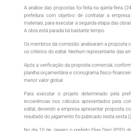
A análise das propostas foi feita na quinta-feira (
prefeitura com objetivo de contratar a empresa
materiais, para executar a segunda etapa das obra
A obra está parada há bastante tempo.
Os membros da comissão analisaram a proposta c
os critérios do edital. Nenhum representante das e
Após a verificação da proposta comercial, confor
planilha orçamentária e cronograma físico-finance
menor valor global.
Para executar o projeto determinado pela pre
incoerências nos cálculos apresentados pela co
edital, devendo a empresa apresentar proposta co
resultado do julgamento foi publicado nesta sexta (
No dia 10 de Janeiro o prefeito Elias Diniz (PSD) 