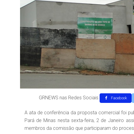
GRNEWS nas Redes Sociais
Facebook
A ata de conferência da proposta comercial foi pu
Pará de Minas nesta sexta-feira, 2 de Janeiro a
membros da comissão que participaram do proces