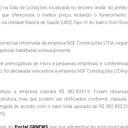
24) na Sala de Licitações localizada no terceiro andar do prédio
 que oferecesse o melhor preço, incluindo o fornecimento
s na Unidade Básica de Saúde (UBS) Tipo III do bairro Dom Bos
omercial reformada da empresa NSF Construções LTDA, segui
mpresas habilitadas estava presente.
me prerrogativas de micro e pequenas empresas, e conferência
iro, foi declarada vencedora a empresa NSF Construções LTDA p
feitura a empresa cobrará R$ 382.833,15. Foram observa
nstrutora, mas que podem ser retificados conforme cláusula
rrigida de acordo com o valor total apurado de R$ 382.833,21
25).
disse ao
Portal GRNEWS
que sua administração está priorizand