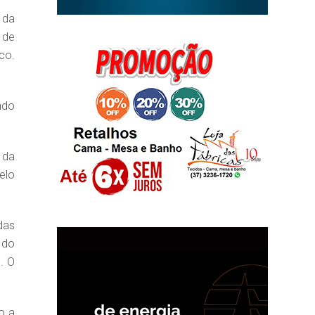
 da
 de
co.
ndo
 da
elo
das
 do
. O
o a