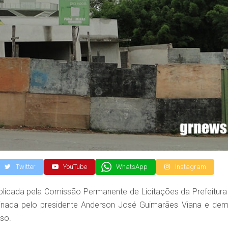
Twitter
YouTube
WhatsApp
Instagram
blicada pela Comissão Permanente de Licitações da Prefeitura
ssinada pelo presidente Anderson José Guimarães Viana e dem
so.