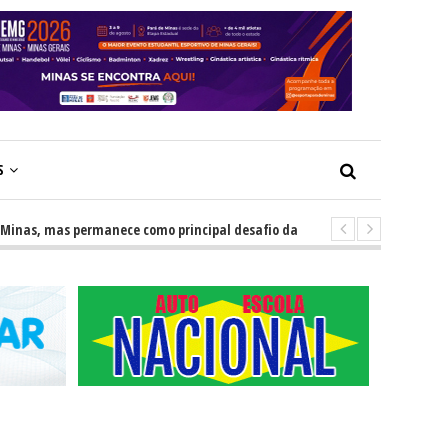
S
, mas permanece como principal desafio da educação
-
Escolas impu