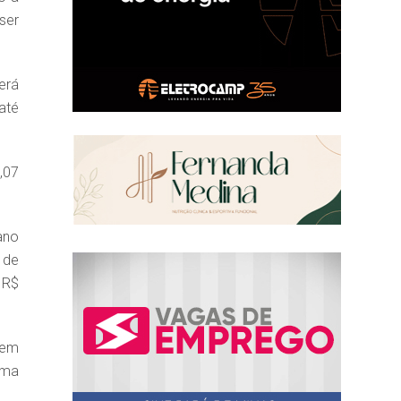
ser
erá
até
,07
ano
 de
 R$
 em
uma