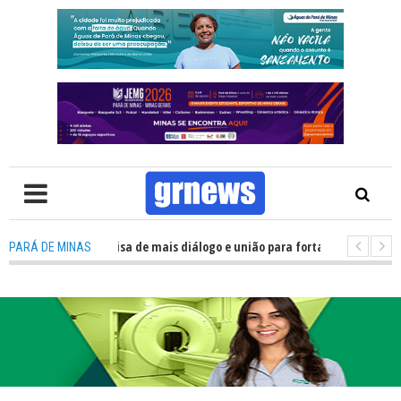
: Política precisa de mais diálogo e união para fortalecer Minas e Pará de
PARÁ DE MINAS
ção nos alojamentos do JEMG em Pará de Minas une nutrição, acolhimento